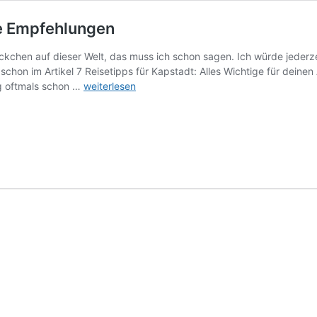
ne Empfehlungen
leckchen auf dieser Welt, das muss ich schon sagen. Ich würde jederze
schon im Artikel 7 Reisetipps für Kapstadt: Alles Wichtige für dei
Packliste
ng oftmals schon …
weiterlesen
für
Kapstadt,
Südafrika:
Meine
Empfehlungen