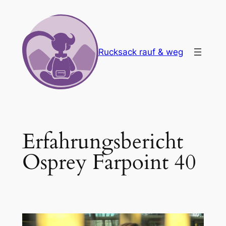
Zum
Inhalt
springen
Rucksack rauf & weg
Erfahrungsbericht
Osprey Farpoint 40