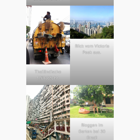
Blick vom Victoria
Peak aus.
Thailändische
Müllabfuhr.
Bloggen im
Garten bei 30
Grad!