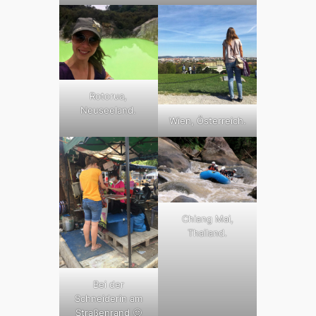
Rotorua,
Neuseeland.
Wien, Österreich.
Chiang Mai,
Thailand.
Bei der
Schneiderin am
Straßenrand 🙂