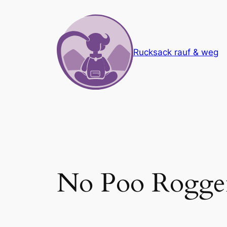
Zum
Inhalt
springen
Rucksack rauf & weg
No Poo Rogge