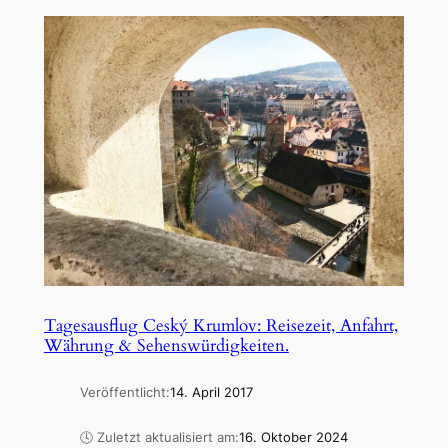
Tagesausflug Ceský Krumlov: Reisezeit, Anfahrt,
Währung & Sehenswürdigkeiten.
Veröffentlicht:
14. April 2017
🕓 Zuletzt aktualisiert am:
16. Oktober 2024