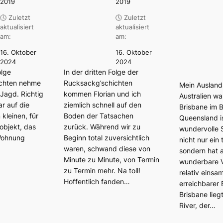
2019
2019
🕓 Zuletzt
🕓 Zuletzt
aktualisiert
aktualisiert
am:
am:
16. Oktober
16. Oktober
2024
2024
olge
In der dritten Folge der
ichten nehme
Rucksackg’schichten
Mein Ausland
 Jagd. Richtig
kommen Florian und ich
Australien wa
r auf die
ziemlich schnell auf den
Brisbane im 
kleinen, für
Boden der Tatsachen
Queensland is
objekt, das
zurück. Während wir zu
wundervolle S
 Wohnung
Beginn total zuversichtlich
nicht nur ein t
waren, schwand diese von
sondern hat 
Minute zu Minute, von Termin
wunderbare V
zu Termin mehr. Na toll!
relativ einsa
Hoffentlich fanden…
erreichbarer 
Brisbane lieg
River, der…