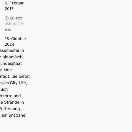
5. Februar
2017
🕓 Zuletzt
aktualisiert
am:
16. Oktober
2024
ssemester in
r gigantisch.
Bundesstaat
t eine
tadt. Sie bietet
olles City Life,
auch
ororte und
me Strände in
Entfernung.
t am Brisbane