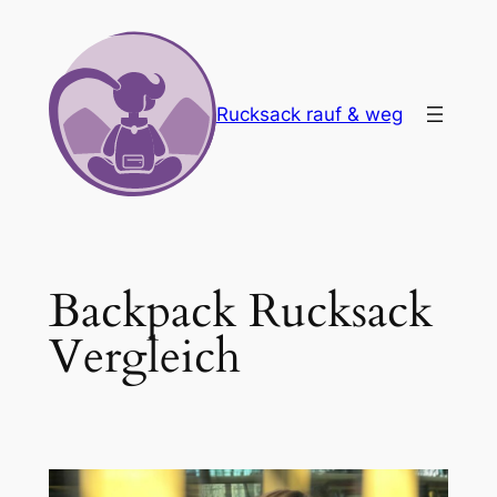
Zum
Inhalt
springen
Rucksack rauf & weg
Backpack Rucksack
Vergleich