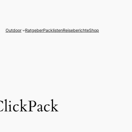
Outdoor
Ratgeber
Packlisten
Reiseberichte
Shop
ClickPack