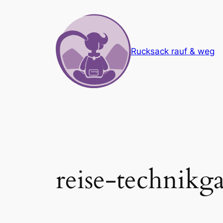
Zum
Inhalt
springen
Rucksack rauf & weg
reise-technikg