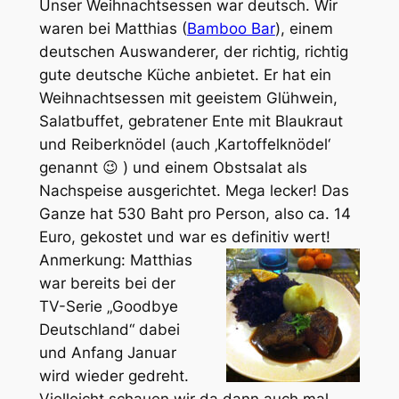
Unser Weihnachtsessen war deutsch. Wir
waren bei Matthias (
Bamboo Bar
), einem
deutschen Auswanderer, der richtig, richtig
gute deutsche Küche anbietet. Er hat ein
Weihnachtsessen mit geeistem Glühwein,
Salatbuffet, gebratener Ente mit Blaukraut
und Reiberknödel (auch ‚Kartoffelknödel‘
genannt 😉 ) und einem Obstsalat als
Nachspeise ausgerichtet. Mega lecker! Das
Ganze hat 530 Baht pro Person, also ca. 14
Euro, gekostet und war es definitiv wert!
Anmerkung: Matthias
war bereits bei der
TV-Serie „Goodbye
Deutschland“ dabei
und Anfang Januar
wird wieder gedreht.
Vielleicht schauen wir da dann auch mal