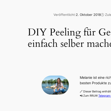
Veröffentlicht:
2. Oktober 2018
🕓 Zul
DIY Peeling für Ge
einfach selber mach
Melanie ist eine ric
besten Produkte zu
🔗 Dieser Beitrag enthäl
📲 Zum RRUW
Telegram