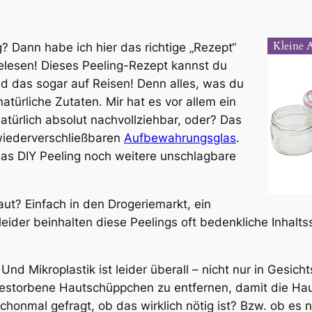
Kleine 
g? Dann habe ich hier das richtige „Rezept“
gelesen! Dieses Peeling-Rezept kannst du
 das sogar auf Reisen! Denn alles, was du
natürliche Zutaten. Mir hat es vor allem ein
atürlich absolut nachvollziehbar, oder? Das
 wiederverschließbaren
Aufbewahrungsglas
.
das DIY Peeling noch weitere unschlagbare
ut? Einfach in den Drogeriemarkt, ein
eider beinhalten diese Peelings oft bedenkliche Inhaltss
. Und Mikroplastik ist leider überall – nicht nur in Gesic
bgestorbene Hautschüppchen zu entfernen, damit die H
honmal gefragt, ob das wirklich nötig ist? Bzw. ob es n