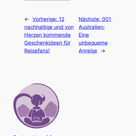
←
Vorherige:
12
Nächste:
001
nachhaltige und von
Australien:
Herzen kommende
Eine
Geschenkideen für
unbequeme
Reisefans!
Anreise
→